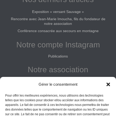
Exposition « versant Sauvage »
Rencontre avec Jean-Marie Imoucha, fils du fondateur de
notre association
Conférence consacrée aux secours en montagne
Notre compte Instagram
Publications
Notre association
Reconnue d'intérêt général
Gérer le consentement
Adhérer
Pour offrir les meilleures expériences, nous utilisons des technologies
Donner
telles que les cookies pour stocker et/ou accéder aux informations des
appareils. Le fait de consentir à ces technologies nous permettra de traiter
Vos obligations
des données telles que le comportement de navigation ou les ID uniques
sur ce site. Le fait de ne pas consentir ou de retirer son consentement peut