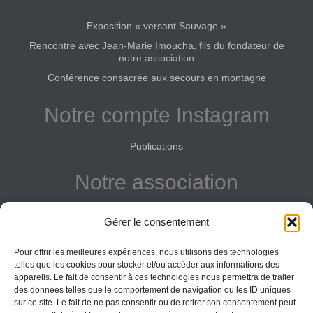
Exposition « versant Sauvage »
Rencontre avec Jean-Marie Imoucha, fils du fondateur de
notre association
Conférence consacrée aux secours en montagne
Notre compte Instagram
Publications
Notre association
Reconnue d'intérêt général
Gérer le consentement
Adhérer
Pour offrir les meilleures expériences, nous utilisons des technologies
Donner
telles que les cookies pour stocker et/ou accéder aux informations des
appareils. Le fait de consentir à ces technologies nous permettra de traiter
Vos obligations
des données telles que le comportement de navigation ou les ID uniques
sur ce site. Le fait de ne pas consentir ou de retirer son consentement peut