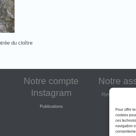
ntrée du cloître
Notre compte
Notre as
Instagram
Reconnue d'in
Adhé
Publications
Pour offrir 
Don
cookies pour
ces technolo
navigation ou
consentement