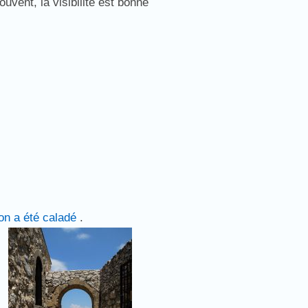
ouvent, la visibilité est bonne
con a été caladé
.