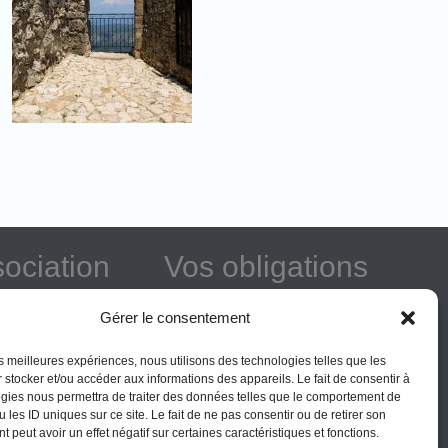
sociation
Vos obligations
térêt général
La montagne Sainte-Victoire est un
Gérer le consentement
espace naturel. Les informations
rer
données sur ce site le sont à titre
les meilleures expériences, nous utilisons des technologies telles que les
ner
 stocker et/ou accéder aux informations des appareils. Le fait de consentir à
indicatif et la responsabilité de
gies nous permettra de traiter des données telles que le comportement de
l’Association des Amis de Sainte-
 les ID uniques sur ce site. Le fait de ne pas consentir ou de retirer son
Victoire ne saurait être engagée. Il
 peut avoir un effet négatif sur certaines caractéristiques et fonctions.