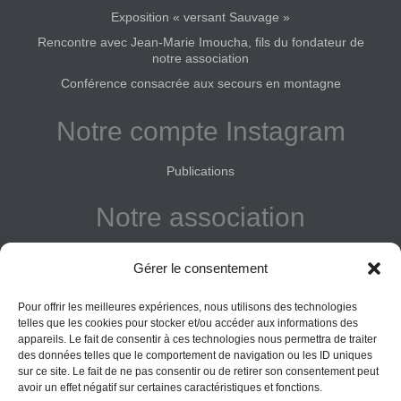
Exposition « versant Sauvage »
Rencontre avec Jean-Marie Imoucha, fils du fondateur de
notre association
Conférence consacrée aux secours en montagne
Notre compte Instagram
Publications
Notre association
Reconnue d'intérêt général
Gérer le consentement
Adhérer
Pour offrir les meilleures expériences, nous utilisons des technologies
Donner
telles que les cookies pour stocker et/ou accéder aux informations des
appareils. Le fait de consentir à ces technologies nous permettra de traiter
des données telles que le comportement de navigation ou les ID uniques
Vos obligations
sur ce site. Le fait de ne pas consentir ou de retirer son consentement peut
avoir un effet négatif sur certaines caractéristiques et fonctions.