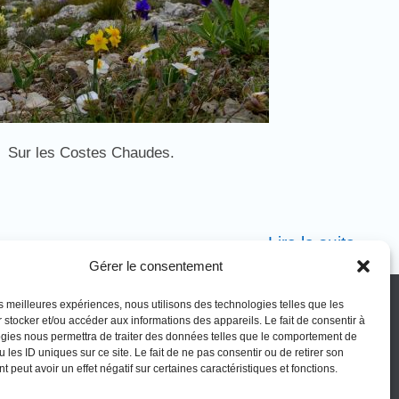
Sur les Costes Chaudes.
Lire la suite …
Gérer le consentement
sociation
Vos obligations
les meilleures expériences, nous utilisons des technologies telles que les
 stocker et/ou accéder aux informations des appareils. Le fait de consentir à
gies nous permettra de traiter des données telles que le comportement de
térêt général
La montagne Sainte-Victoire est un
 les ID uniques sur ce site. Le fait de ne pas consentir ou de retirer son
espace naturel. Les informations
 peut avoir un effet négatif sur certaines caractéristiques et fonctions.
rer
données sur ce site le sont à titre