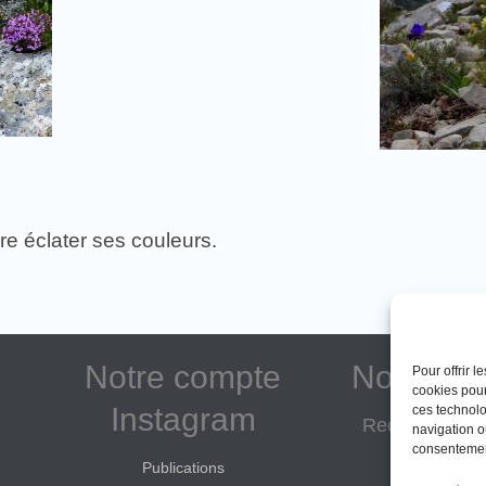
.
ire éclater ses couleurs.
Notre compte
Notre as
Pour offrir 
cookies pour
Instagram
ces technolo
Reconnue d'in
navigation ou
consentement
Adhé
Publications