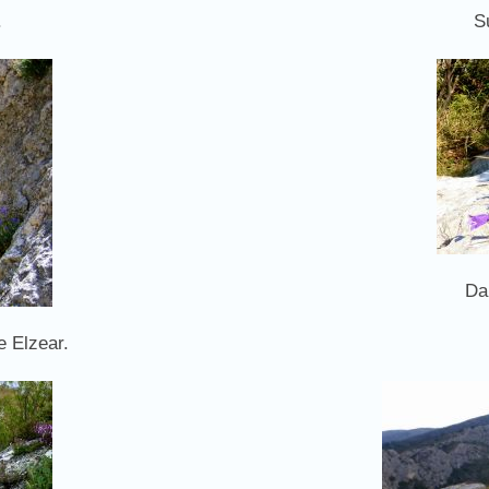
.
S
Da
e Elzear.