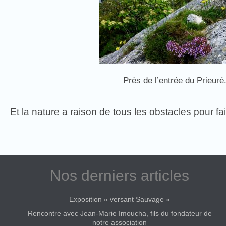
Près de l’entrée du Prieuré
Et la nature a raison de tous les obstacles pour fa
Nos derniers articles
Exposition « versant Sauvage »
Rencontre avec Jean-Marie Imoucha, fils du fondateur de
notre association