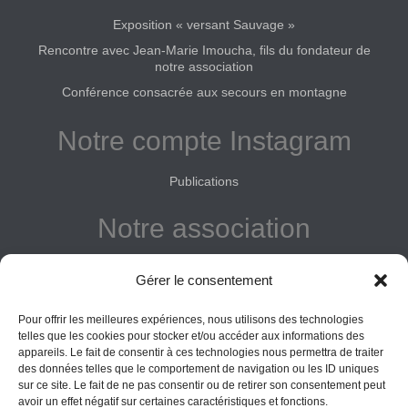
Exposition « versant Sauvage »
Rencontre avec Jean-Marie Imoucha, fils du fondateur de
notre association
Conférence consacrée aux secours en montagne
Notre compte Instagram
Publications
Notre association
Reconnue d'intérêt général
Gérer le consentement
Adhérer
Pour offrir les meilleures expériences, nous utilisons des technologies
Donner
telles que les cookies pour stocker et/ou accéder aux informations des
appareils. Le fait de consentir à ces technologies nous permettra de traiter
Vos obligations
des données telles que le comportement de navigation ou les ID uniques
sur ce site. Le fait de ne pas consentir ou de retirer son consentement peut
avoir un effet négatif sur certaines caractéristiques et fonctions.