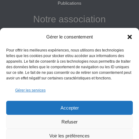
Publications
Notre association
Reconnue d'intérêt général
Gérer le consentement
Adhérer
Pour offrir les meilleures expériences, nous utilisons des technologies
Donner
telles que les cookies pour stocker et/ou accéder aux informations des
appareils. Le fait de consentir à ces technologies nous permettra de traiter
Vos obligations
des données telles que le comportement de navigation ou les ID uniques
sur ce site. Le fait de ne pas consentir ou de retirer son consentement peut
avoir un effet négatif sur certaines caractéristiques et fonctions.
La montagne Sainte-Victoire est un espace naturel. Les
Gérer les services
informations données sur ce site le sont à titre indicatif et la
responsabilité de l’Association des Amis de Sainte-Victoire
ne saurait être engagée. Il appartient au visiteur de suivre
Accepter
les règles de sécurité en vigueur.
Refuser
Copyright All Rights Reserved Les Amis de Sainte-Victoire © 2000-2025
Voir les préférences
Contact