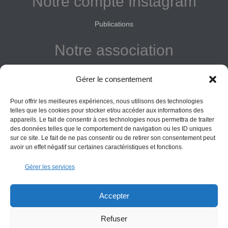
Notre compte Instagram
Publications
Notre association
Reconnue d'intérêt général
Gérer le consentement
Adhérer
Pour offrir les meilleures expériences, nous utilisons des technologies
Donner
telles que les cookies pour stocker et/ou accéder aux informations des
appareils. Le fait de consentir à ces technologies nous permettra de traiter
des données telles que le comportement de navigation ou les ID uniques
Vos obligations
sur ce site. Le fait de ne pas consentir ou de retirer son consentement peut
avoir un effet négatif sur certaines caractéristiques et fonctions.
La montagne Sainte-Victoire est un espace naturel. Les
Gérer les services
informations données sur ce site le sont à titre indicatif et la
responsabilité de l’Association des Amis de Sainte-Victoire
ne saurait être engagée. Il appartient au visiteur de suivre
Accepter
les règles de sécurité en vigueur.
Refuser