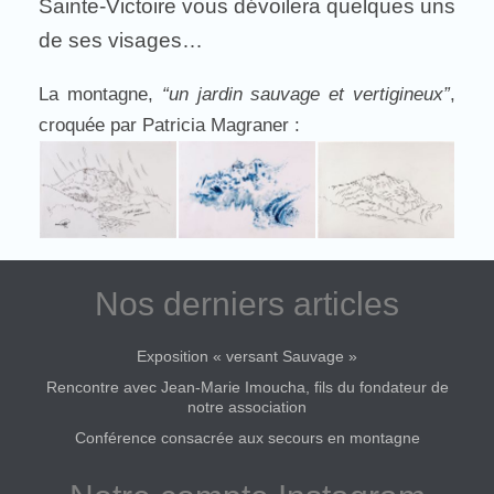
Sainte-Victoire vous dévoilera quelques uns
de ses visages…
La montagne,
“un jardin sauvage et vertigineux”
,
croquée par Patricia Magraner :
Nos derniers articles
Exposition « versant Sauvage »
Rencontre avec Jean-Marie Imoucha, fils du fondateur de
notre association
Conférence consacrée aux secours en montagne