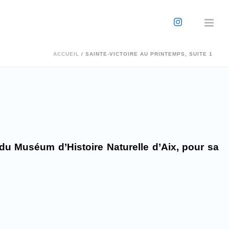
ACCUEIL
/
SAINTE-VICTOIRE AU PRINTEMPS, SUITE 1
u Muséum d’Histoire Naturelle d’Aix, pour sa