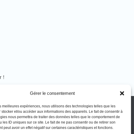
r !
Gérer le consentement
sociation
Vos obligations
les meilleures expériences, nous utilisons des technologies telles que les
 stocker et/ou accéder aux informations des appareils. Le fait de consentir à
gies nous permettra de traiter des données telles que le comportement de
térêt général
La montagne Sainte-Victoire est un
 les ID uniques sur ce site. Le fait de ne pas consentir ou de retirer son
 peut avoir un effet négatif sur certaines caractéristiques et fonctions.
espace naturel. Les informations
rer