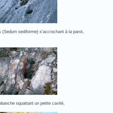
s (Sedum sediforme) s’accrochant à la paroi,
obanche squattant un petite cavité,