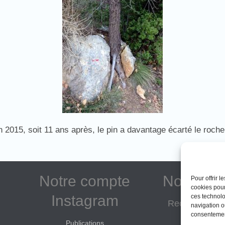
 2015, soit 11 ans après, le pin a davantage écarté le roche
Notre compte
Notre as
Pour offrir 
cookies pour
Instagram
ces technolo
Reconnue d'in
navigation ou
consentement
Adhé
Publications