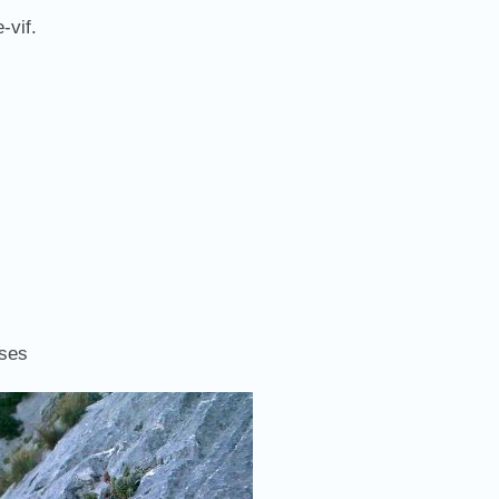
-vif.
ises