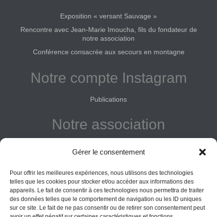
Exposition « versant Sauvage »
Rencontre avec Jean-Marie Imoucha, fils du fondateur de
notre association
Conférence consacrée aux secours en montagne
Notre compte Instagram
Publications
Notre association
Reconnue d'intérêt général
Gérer le consentement
Adhérer
Pour offrir les meilleures expériences, nous utilisons des technologies
Donner
telles que les cookies pour stocker et/ou accéder aux informations des
appareils. Le fait de consentir à ces technologies nous permettra de traiter
des données telles que le comportement de navigation ou les ID uniques
Vos obligations
sur ce site. Le fait de ne pas consentir ou de retirer son consentement peut
avoir un effet négatif sur certaines caractéristiques et fonctions.