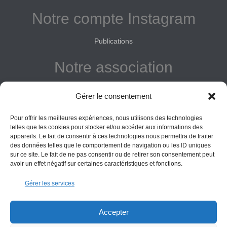
Notre compte Instagram
Publications
Notre association
Reconnue d'intérêt général
Gérer le consentement
Adhérer
Pour offrir les meilleures expériences, nous utilisons des technologies
Donner
telles que les cookies pour stocker et/ou accéder aux informations des
appareils. Le fait de consentir à ces technologies nous permettra de traiter
Vos obligations
des données telles que le comportement de navigation ou les ID uniques
sur ce site. Le fait de ne pas consentir ou de retirer son consentement peut
avoir un effet négatif sur certaines caractéristiques et fonctions.
La montagne Sainte-Victoire est un espace naturel. Les
Gérer les services
informations données sur ce site le sont à titre indicatif et la
responsabilité de l’Association des Amis de Sainte-Victoire
ne saurait être engagée. Il appartient au visiteur de suivre
Accepter
les règles de sécurité en vigueur.