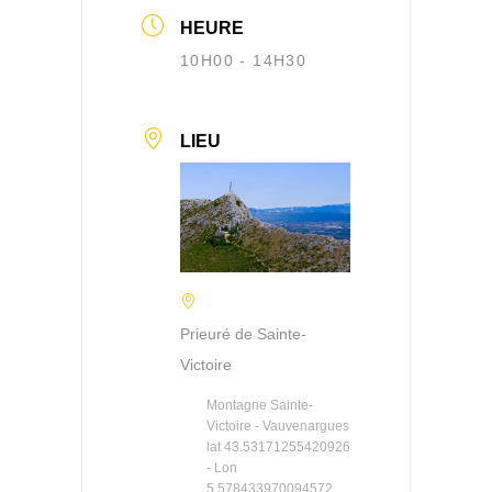
HEURE
10H00 - 14H30
LIEU
Prieuré de Sainte-
Victoire
Montagne Sainte-
Victoire - Vauvenargues
lat 43.53171255420926
- Lon
5.578433970094572