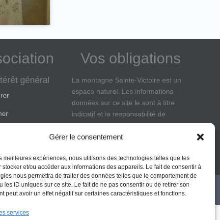
sociation
Vos obligations
térêt général
La montagne Sainte-Victoire est un
espace naturel. Les informations
rer
données sur ce site le sont à titre
ner
indicatif et la responsabilité de
l’Association des Amis de Sainte-
Victoire ne saurait être engagée. Il
Gérer le consentement
appartient au visiteur de suivre les
les meilleures expériences, nous utilisons des technologies telles que les
règles de sécurité en vigueur.
 stocker et/ou accéder aux informations des appareils. Le fait de consentir à
gies nous permettra de traiter des données telles que le comportement de
 les ID uniques sur ce site. Le fait de ne pas consentir ou de retirer son
onditions générales
Politique de cookies (UE)
Politique de confidentialité
 peut avoir un effet négatif sur certaines caractéristiques et fonctions.
es services