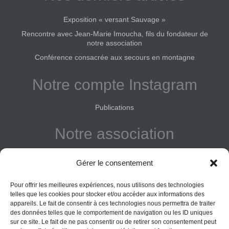
Exposition « versant Sauvage »
Rencontre avec Jean-Marie Imoucha, fils du fondateur de
notre association
Conférence consacrée aux secours en montagne
Notre compte Instagram
Publications
Notre association
Reconnue d'intérêt général
Gérer le consentement
Adhérer
Pour offrir les meilleures expériences, nous utilisons des technologies
Donner
telles que les cookies pour stocker et/ou accéder aux informations des
appareils. Le fait de consentir à ces technologies nous permettra de traiter
Vos obligations
des données telles que le comportement de navigation ou les ID uniques
sur ce site. Le fait de ne pas consentir ou de retirer son consentement peut