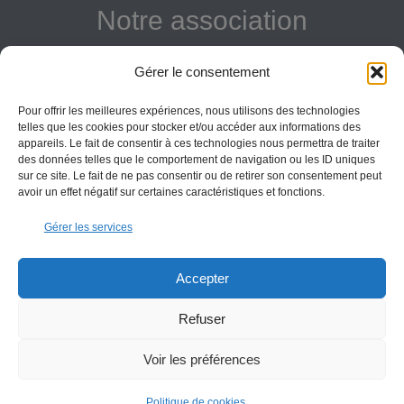
Notre association
Reconnue d'intérêt général
Gérer le consentement
Adhérer
Pour offrir les meilleures expériences, nous utilisons des technologies
Donner
telles que les cookies pour stocker et/ou accéder aux informations des
appareils. Le fait de consentir à ces technologies nous permettra de traiter
Vos obligations
des données telles que le comportement de navigation ou les ID uniques
sur ce site. Le fait de ne pas consentir ou de retirer son consentement peut
avoir un effet négatif sur certaines caractéristiques et fonctions.
La montagne Sainte-Victoire est un espace naturel. Les
Gérer les services
informations données sur ce site le sont à titre indicatif et la
responsabilité de l’Association des Amis de Sainte-Victoire
ne saurait être engagée. Il appartient au visiteur de suivre
Accepter
les règles de sécurité en vigueur.
Refuser
Copyright All Rights Reserved Les Amis de Sainte-Victoire © 2000-2025
Voir les préférences
Contact
Conditions générales
Politique de cookies (UE)
Politique de cookies