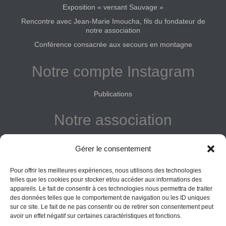
Exposition « versant Sauvage »
Rencontre avec Jean-Marie Imoucha, fils du fondateur de
notre association
Conférence consacrée aux secours en montagne
Notre compte Instagram
Publications
Notre association
Reconnue d'intérêt général
Gérer le consentement
Adhérer
Pour offrir les meilleures expériences, nous utilisons des technologies
Donner
telles que les cookies pour stocker et/ou accéder aux informations des
appareils. Le fait de consentir à ces technologies nous permettra de traiter
Vos obligations
des données telles que le comportement de navigation ou les ID uniques
sur ce site. Le fait de ne pas consentir ou de retirer son consentement peut
avoir un effet négatif sur certaines caractéristiques et fonctions.
La montagne Sainte-Victoire est un espace naturel. Les