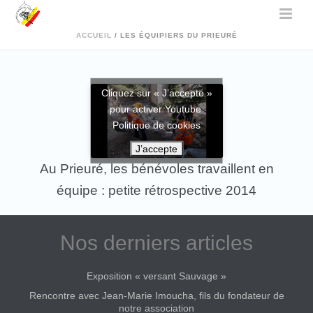
ACCUEIL
/
LES ÉQUIPIERS DU PRIEURÉ
Cliquez sur « J’accepte »
pour activer Youtube
Politique de cookies
J’accepte
Au Prieuré, les bénévoles travaillent en
équipe : petite rétrospective 2014
Nos derniers articles
Exposition « versant Sauvage »
Rencontre avec Jean-Marie Imoucha, fils du fondateur de
notre association