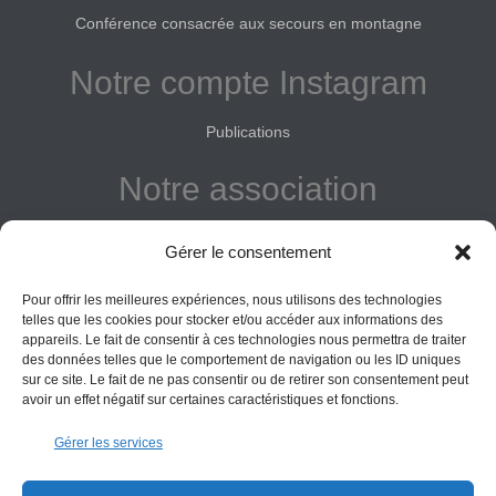
Conférence consacrée aux secours en montagne
Notre compte Instagram
Publications
Notre association
Reconnue d'intérêt général
Gérer le consentement
Adhérer
Pour offrir les meilleures expériences, nous utilisons des technologies
Donner
telles que les cookies pour stocker et/ou accéder aux informations des
appareils. Le fait de consentir à ces technologies nous permettra de traiter
des données telles que le comportement de navigation ou les ID uniques
Vos obligations
sur ce site. Le fait de ne pas consentir ou de retirer son consentement peut
avoir un effet négatif sur certaines caractéristiques et fonctions.
La montagne Sainte-Victoire est un espace naturel. Les
Gérer les services
informations données sur ce site le sont à titre indicatif et la
responsabilité de l’Association des Amis de Sainte-Victoire