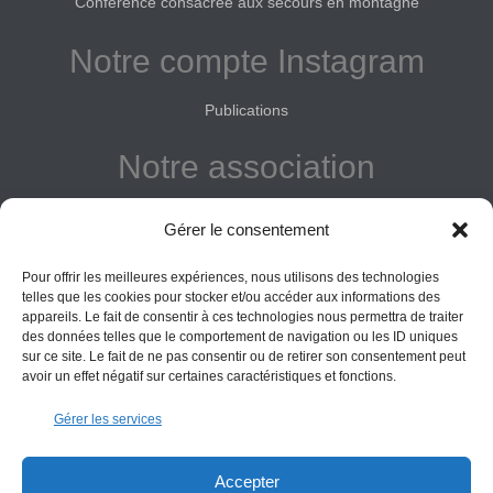
Conférence consacrée aux secours en montagne
Notre compte Instagram
Publications
Notre association
Reconnue d'intérêt général
Gérer le consentement
Adhérer
Pour offrir les meilleures expériences, nous utilisons des technologies
Donner
telles que les cookies pour stocker et/ou accéder aux informations des
appareils. Le fait de consentir à ces technologies nous permettra de traiter
Vos obligations
des données telles que le comportement de navigation ou les ID uniques
sur ce site. Le fait de ne pas consentir ou de retirer son consentement peut
avoir un effet négatif sur certaines caractéristiques et fonctions.
La montagne Sainte-Victoire est un espace naturel. Les
Gérer les services
informations données sur ce site le sont à titre indicatif et la
responsabilité de l’Association des Amis de Sainte-Victoire
ne saurait être engagée. Il appartient au visiteur de suivre
Accepter