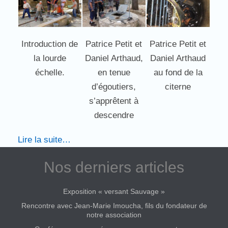
Introduction de
Patrice Petit et
Patrice Petit et
la lourde
Daniel Arthaud,
Daniel Arthaud
échelle.
en tenue
au fond de la
d’égoutiers,
citerne
s’apprêtent à
descendre
Lire la suite…
Nos derniers articles
Exposition « versant Sauvage »
Rencontre avec Jean-Marie Imoucha, fils du fondateur de
notre association