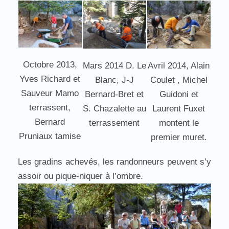
Octobre 2013,
Mars 2014 D. Le
Avril 2014, Alain
Yves Richard et
Blanc, J-J
Coulet , Michel
Sauveur Mamo
Bernard-Bret et
Guidoni et
terrassent,
S. Chazalette au
Laurent Fuxet
Bernard
terrassement
montent le
Pruniaux tamise
premier muret.
Les gradins achevés, les randonneurs peuvent s’y
assoir ou pique-niquer à l’ombre.