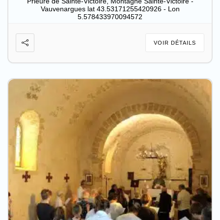
Prieuré de Sainte-Victoire, Montagne Sainte-Victoire -
Vauvenargues lat 43.53171255420926 - Lon
5.578433970094572
VOIR DÉTAILS