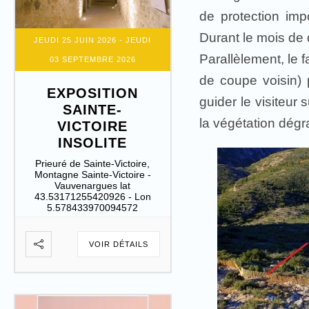
de protection imp
Durant le mois de 
JEUDI 25 JUIN 2026
- JEUDI
Parallèlement, le 
03 SEPTEMBRE 2026
de coupe voisin) p
EXPOSITION
guider le visiteur 
SAINTE-
la végétation dég
VICTOIRE
INSOLITE
Prieuré de Sainte-Victoire,
Montagne Sainte-Victoire -
Vauvenargues lat
43.53171255420926 - Lon
5.578433970094572
VOIR DÉTAILS