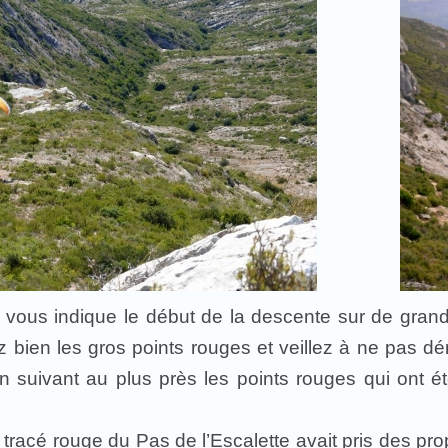
t vous indique le début de la descente sur de grand
z bien les gros points rouges et veillez à ne pas dé
en suivant au plus près les points rouges qui ont ét
tracé rouge du Pas de l’Escalette avait pris des pr