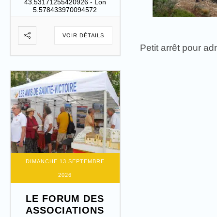
43.53171255420926 - Lon
5.578433970094572
VOIR DÉTAILS
Petit arrêt pour a
DIMANCHE 13 SEPTEMBRE
2026
LE FORUM DES
ASSOCIATIONS