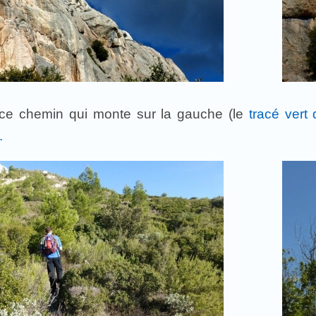
ce chemin qui monte sur la gauche (le
tracé vert 
.