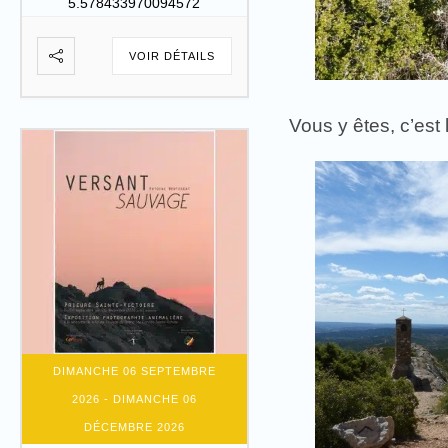
5.578433970094572
VOIR DÉTAILS
Vous y êtes, c’est 
DIMANCHE 06 SEPTEMBRE
2026
- DIMANCHE 06
DÉCEMBRE 2026