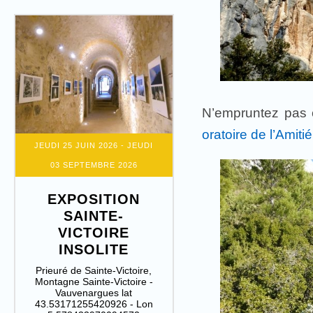
N’empruntez pas 
oratoire de l’Amitié
JEUDI 25 JUIN 2026
- JEUDI
03 SEPTEMBRE 2026
EXPOSITION
SAINTE-
VICTOIRE
INSOLITE
Prieuré de Sainte-Victoire,
Montagne Sainte-Victoire -
Vauvenargues lat
43.53171255420926 - Lon