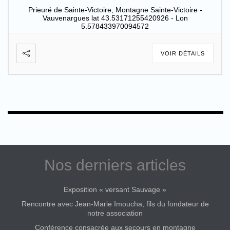
Prieuré de Sainte-Victoire, Montagne Sainte-Victoire -
Vauvenargues lat 43.53171255420926 - Lon
5.578433970094572
VOIR DÉTAILS
Nos derniers articles
Exposition « versant Sauvage »
Rencontre avec Jean-Marie Imoucha, fils du fondateur de
notre association
Conférence consacrée aux secours en montagne