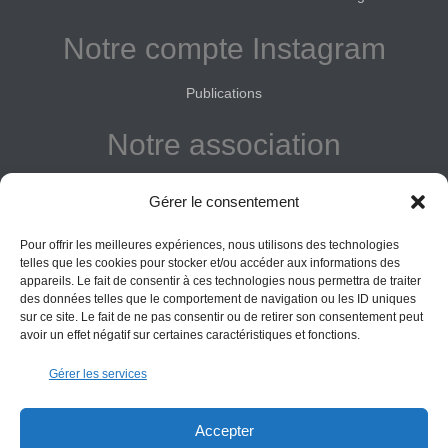
Notre compte Instagram
Publications
Notre association
Reconnue d'intérêt général
Gérer le consentement
Adhérer
Pour offrir les meilleures expériences, nous utilisons des technologies
Donner
telles que les cookies pour stocker et/ou accéder aux informations des
appareils. Le fait de consentir à ces technologies nous permettra de traiter
des données telles que le comportement de navigation ou les ID uniques
Vos obligations
sur ce site. Le fait de ne pas consentir ou de retirer son consentement peut
avoir un effet négatif sur certaines caractéristiques et fonctions.
La montagne Sainte-Victoire est un espace naturel. Les
Gérer les services
informations données sur ce site le sont à titre indicatif et la
responsabilité de l’Association des Amis de Sainte-Victoire
ne saurait être engagée. Il appartient au visiteur de suivre
Accepter
les règles de sécurité en vigueur.