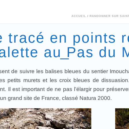
ACCUEIL
/
RANDONNER SUR SAINT
e tracé en points 
calette au Pas du 
résent de suivre les balises bleues du sentier Imouc
les petits murets et les croix bleues de dissuasion
. Il est important de ne pas l’élargir pour préserver
n grand site de France, classé Natura 2000.