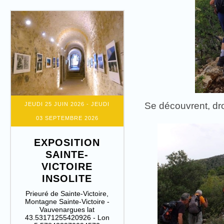
Se découvrent, dro
JEUDI 25 JUIN 2026
- JEUDI
03 SEPTEMBRE 2026
EXPOSITION
SAINTE-
VICTOIRE
INSOLITE
Prieuré de Sainte-Victoire,
Montagne Sainte-Victoire -
Vauvenargues lat
43.53171255420926 - Lon