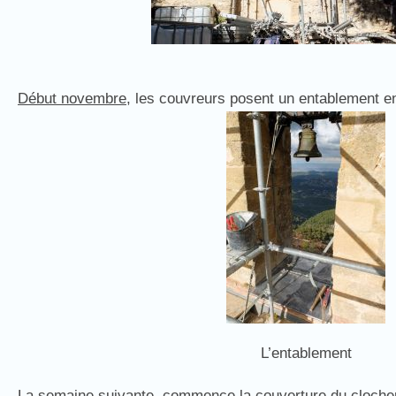
Début novembre,
les couvreurs posent un entablement en
L’entablement
La semaine suivante,
commence la couverture du clocher