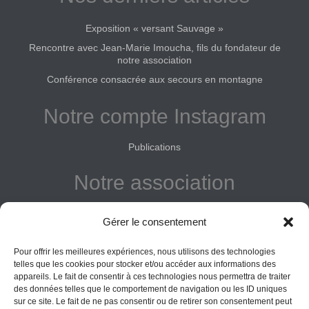
Exposition « versant Sauvage »
Rencontre avec Jean-Marie Imoucha, fils du fondateur de
notre association
Conférence consacrée aux secours en montagne
Notre compte Instagram
Publications
Notre association
Reconnue d'intérêt général
Gérer le consentement
Adhérer
Pour offrir les meilleures expériences, nous utilisons des technologies
Donner
telles que les cookies pour stocker et/ou accéder aux informations des
appareils. Le fait de consentir à ces technologies nous permettra de traiter
Vos obligations
des données telles que le comportement de navigation ou les ID uniques
sur ce site. Le fait de ne pas consentir ou de retirer son consentement peut