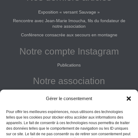
Exposition « versant Sauvage »
Rencontre avec Jean-Marie Imoucha, fils du fondateur de
notre association
Conférence consacrée aux secours en montagne
Notre compte Instagram
Publications
Notre association
Reconnue d'intérêt général
Gérer le consentement
Adhérer
Pour offrir les meilleures expériences, nous utilisons des technologies
Donner
telles que les cookies pour stocker et/ou accéder aux informations des
appareils. Le fait de consentir à ces technologies nous permettra de traiter
des données telles que le comportement de navigation ou les ID uniques
Vos obligations
sur ce site. Le fait de ne pas consentir ou de retirer son consentement peut