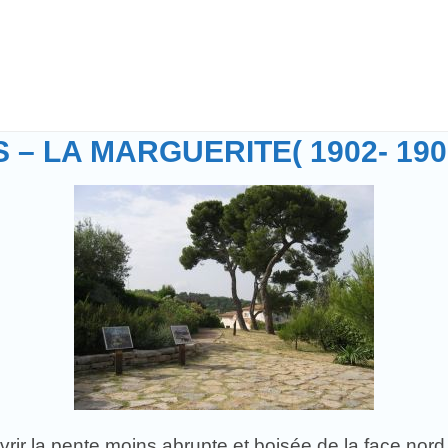
 – LA MARGUERITE( 1902- 190
ir la pente moins abrupte et boisée de la face nord 