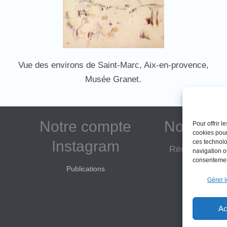
Vue des environs de Saint-Marc, Aix-en-provence,
Musée Granet.
Notre compte
Notre as
Pour offrir 
cookies pour
Instagram
ces technolo
Reconnue d'in
navigation ou
consentement
Adhé
Publications
Gérer l
Don
Ac