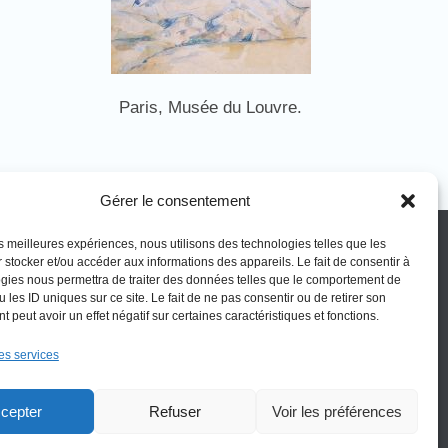
Paris, Musée du Louvre.
Gérer le consentement
sociation
Vos obligations
les meilleures expériences, nous utilisons des technologies telles que les
 stocker et/ou accéder aux informations des appareils. Le fait de consentir à
gies nous permettra de traiter des données telles que le comportement de
térêt général
La montagne Sainte-Victoire est un
 les ID uniques sur ce site. Le fait de ne pas consentir ou de retirer son
 peut avoir un effet négatif sur certaines caractéristiques et fonctions.
espace naturel. Les informations
rer
données sur ce site le sont à titre
es services
ner
indicatif et la responsabilité de
l’Association des Amis de Sainte-
Victoire ne saurait être engagée. Il
cepter
Refuser
Voir les préférences
appartient au visiteur de suivre les