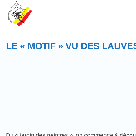
LE « MOTIF » VU DES LAUVES
Du « jardin des peintres », on commence à découvr