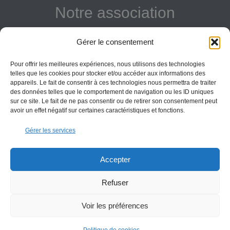
Notre association
Reconnue d'intérêt général
Gérer le consentement
Adhérer
Pour offrir les meilleures expériences, nous utilisons des technologies
Donner
telles que les cookies pour stocker et/ou accéder aux informations des
appareils. Le fait de consentir à ces technologies nous permettra de traiter
Vos obligations
des données telles que le comportement de navigation ou les ID uniques
sur ce site. Le fait de ne pas consentir ou de retirer son consentement peut
avoir un effet négatif sur certaines caractéristiques et fonctions.
La montagne Sainte-Victoire est un espace naturel. Les
Gérer les services
informations données sur ce site le sont à titre indicatif et la
responsabilité de l’Association des Amis de Sainte-Victoire
ne saurait être engagée. Il appartient au visiteur de suivre
Accepter
les règles de sécurité en vigueur.
Refuser
Copyright All Rights Reserved Les Amis de Sainte-Victoire © 2000-2025
Voir les préférences
Contact
Conditions générales
Politique de cookies (UE)