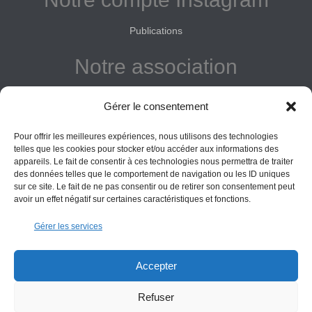
Publications
Notre association
Reconnue d'intérêt général
Gérer le consentement
Adhérer
Pour offrir les meilleures expériences, nous utilisons des technologies
Donner
telles que les cookies pour stocker et/ou accéder aux informations des
appareils. Le fait de consentir à ces technologies nous permettra de traiter
des données telles que le comportement de navigation ou les ID uniques
Vos obligations
sur ce site. Le fait de ne pas consentir ou de retirer son consentement peut
avoir un effet négatif sur certaines caractéristiques et fonctions.
La montagne Sainte-Victoire est un espace naturel. Les
Gérer les services
informations données sur ce site le sont à titre indicatif et la
responsabilité de l’Association des Amis de Sainte-Victoire
ne saurait être engagée. Il appartient au visiteur de suivre
Accepter
les règles de sécurité en vigueur.
Refuser
Copyright All Rights Reserved Les Amis de Sainte-Victoire © 2000-2025