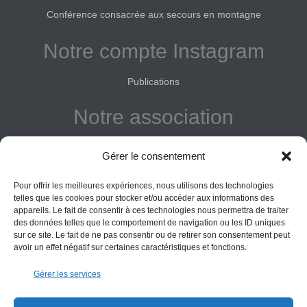
Conférence consacrée aux secours en montagne
Notre compte Instagram
Publications
Notre association
Reconnue d'intérêt général
Gérer le consentement
Adhérer
Pour offrir les meilleures expériences, nous utilisons des technologies
Donner
telles que les cookies pour stocker et/ou accéder aux informations des
appareils. Le fait de consentir à ces technologies nous permettra de traiter
des données telles que le comportement de navigation ou les ID uniques
Vos obligations
sur ce site. Le fait de ne pas consentir ou de retirer son consentement peut
avoir un effet négatif sur certaines caractéristiques et fonctions.
La montagne Sainte-Victoire est un espace naturel. Les
Gérer les services
informations données sur ce site le sont à titre indicatif et la
responsabilité de l’Association des Amis de Sainte-Victoire