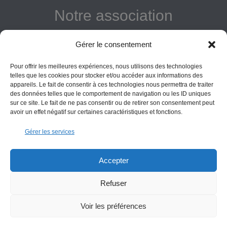
Notre association
Reconnue d'intérêt général
Gérer le consentement
Adhérer
Pour offrir les meilleures expériences, nous utilisons des technologies
Donner
telles que les cookies pour stocker et/ou accéder aux informations des
appareils. Le fait de consentir à ces technologies nous permettra de traiter
des données telles que le comportement de navigation ou les ID uniques
Vos obligations
sur ce site. Le fait de ne pas consentir ou de retirer son consentement peut
avoir un effet négatif sur certaines caractéristiques et fonctions.
La montagne Sainte-Victoire est un espace naturel. Les
Gérer les services
informations données sur ce site le sont à titre indicatif et la
responsabilité de l’Association des Amis de Sainte-Victoire
ne saurait être engagée. Il appartient au visiteur de suivre
Accepter
les règles de sécurité en vigueur.
Refuser
Copyright All Rights Reserved Les Amis de Sainte-Victoire © 2000-2025
Voir les préférences
Contact
Conditions générales