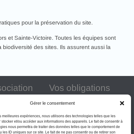
atiques pour la préservation du site.
rs et Sainte-Victoire. Toutes les équipes sont
a biodiversité des sites. Ils assurent aussi la
sociation
Vos obligations
térêt général
La montagne Sainte-Victoire est un
Gérer le consentement
espace naturel. Les informations
rer
données sur ce site le sont à titre
les meilleures expériences, nous utilisons des technologies telles que les
ner
 stocker et/ou accéder aux informations des appareils. Le fait de consentir à
indicatif et la responsabilité de
gies nous permettra de traiter des données telles que le comportement de
l’Association des Amis de Sainte-
 les ID uniques sur ce site. Le fait de ne pas consentir ou de retirer son