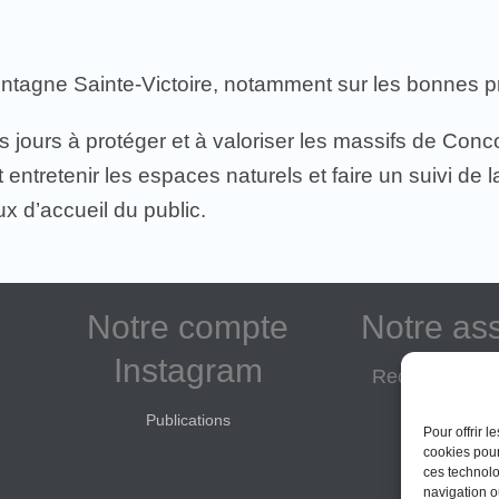
montagne Sainte-Victoire, notamment sur les bonnes pr
 jours à protéger et à valoriser les massifs de Conco
t entretenir les espaces naturels et faire un suivi de l
ux d’accueil du public.
Notre compte
Notre as
Instagram
Reconnue d'in
Adhé
Publications
Pour offrir 
Don
cookies pour
ces technolo
navigation ou