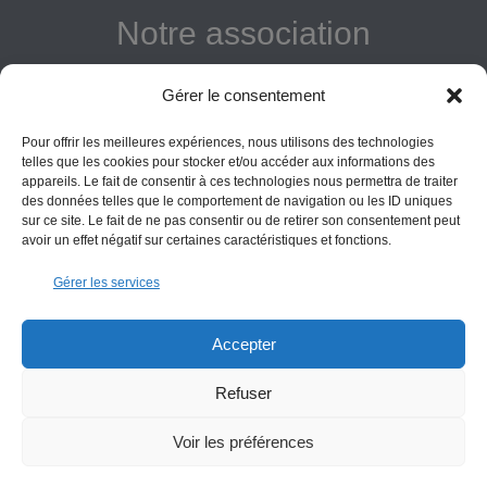
Notre association
Reconnue d'intérêt général
Gérer le consentement
Adhérer
Pour offrir les meilleures expériences, nous utilisons des technologies
Donner
telles que les cookies pour stocker et/ou accéder aux informations des
appareils. Le fait de consentir à ces technologies nous permettra de traiter
des données telles que le comportement de navigation ou les ID uniques
Vos obligations
sur ce site. Le fait de ne pas consentir ou de retirer son consentement peut
avoir un effet négatif sur certaines caractéristiques et fonctions.
La montagne Sainte-Victoire est un espace naturel. Les
Gérer les services
informations données sur ce site le sont à titre indicatif et la
responsabilité de l’Association des Amis de Sainte-Victoire
ne saurait être engagée. Il appartient au visiteur de suivre
Accepter
les règles de sécurité en vigueur.
Refuser
Copyright All Rights Reserved Les Amis de Sainte-Victoire © 2000-2025
Voir les préférences
Contact
Conditions générales