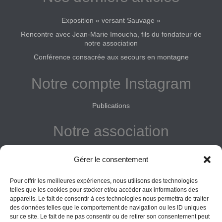
Exposition « versant Sauvage »
Rencontre avec Jean-Marie Imoucha, fils du fondateur de
notre association
Conférence consacrée aux secours en montagne
Notre compte Instagram
Publications
Notre association
Reconnue d'intérêt général
Gérer le consentement
Adhérer
Pour offrir les meilleures expériences, nous utilisons des technologies
Donner
telles que les cookies pour stocker et/ou accéder aux informations des
appareils. Le fait de consentir à ces technologies nous permettra de traiter
Vos obligations
des données telles que le comportement de navigation ou les ID uniques
sur ce site. Le fait de ne pas consentir ou de retirer son consentement peut