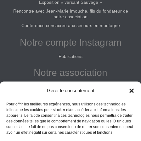
Exposition « versant Sauvage »
Rencontre avec Jean-Marie Imoucha, fils du fondateur de
notre association
Conférence consacrée aux secours en montagne
Notre compte Instagram
Publications
Notre association
Reconnue d'intérêt général
Gérer le consentement
Adhérer
Pour offrir les meilleures expériences, nous utilisons des technologies
Donner
telles que les cookies pour stocker et/ou accéder aux informations des
appareils. Le fait de consentir à ces technologies nous permettra de traiter
des données telles que le comportement de navigation ou les ID uniques
Vos obligations
sur ce site. Le fait de ne pas consentir ou de retirer son consentement peut
avoir un effet négatif sur certaines caractéristiques et fonctions.
La montagne Sainte-Victoire est un espace naturel. Les