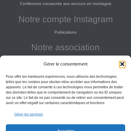
Conférence consacrée aux secours en montagne
Notre compte Instagram
Publications
Notre association
Reconnue d'intérêt général
Gérer le consentement
Adhérer
Pour offrir les meilleures expériences, nous utilisons des technologies
Donner
telles que les cookies pour stocker et/ou accéder aux informations des
appareils. Le fait de consentir à ces technologies nous permettra de traiter
Vos obligations
des données telles que le comportement de navigation ou les ID uniques
sur ce site. Le fait de ne pas consentir ou de retirer son consentement peut
avoir un effet négatif sur certaines caractéristiques et fonctions.
La montagne Sainte-Victoire est un espace naturel. Les
Gérer les services
informations données sur ce site le sont à titre indicatif et la
responsabilité de l’Association des Amis de Sainte-Victoire
ne saurait être engagée. Il appartient au visiteur de suivre
Accepter