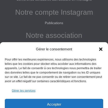
Notre compte Instagram
Publications
Notre association
Reconnue d'intérêt général
Gérer le consentement
Adhérer
Pour offrir les meilleures expériences, nous utilisons des technologies
Donner
telles que les cookies pour stocker et/ou accéder aux informations des
appareils. Le fait de consentir à ces technologies nous permettra de traiter
des données telles que le comportement de navigation ou les ID uniques
Vos obligations
sur ce site. Le fait de ne pas consentir ou de retirer son consentement peut
avoir un effet négatif sur certaines caractéristiques et fonctions.
La montagne Sainte-Victoire est un espace naturel. Les
Gérer les services
informations données sur ce site le sont à titre indicatif et la
responsabilité de l’Association des Amis de Sainte-Victoire
ne saurait être engagée. Il appartient au visiteur de suivre
Accepter
les règles de sécurité en vigueur.