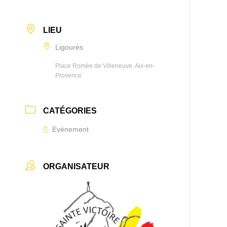
LIEU
Ligourès
Place Romée de Villeneuve, Aix-en-
Provence
CATÉGORIES
Evénement
ORGANISATEUR