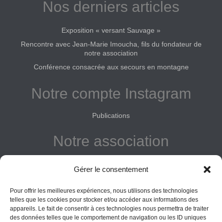
Nos derniers articles
Exposition « versant Sauvage »
Rencontre avec Jean-Marie Imoucha, fils du fondateur de
notre association
Conférence consacrée aux secours en montagne
Notre compte Instagram
Publications
Notre association
Reconnue d'intérêt général
Gérer le consentement
Adhérer
Pour offrir les meilleures expériences, nous utilisons des technologies
Donner
telles que les cookies pour stocker et/ou accéder aux informations des
appareils. Le fait de consentir à ces technologies nous permettra de traiter
des données telles que le comportement de navigation ou les ID uniques