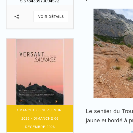
5.578433970094572
VOIR DÉTAILS
Le sentier du Tro
DIMANCHE 06 SEPTEMBRE
2026
- DIMANCHE 06
jaune et bordé à pr
DÉCEMBRE 2026