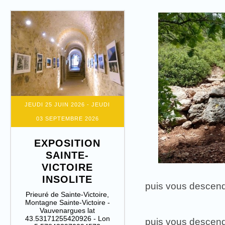
JEUDI 25 JUIN 2026
- JEUDI
03 SEPTEMBRE 2026
EXPOSITION
SAINTE-
VICTOIRE
INSOLITE
puis vous descen
Prieuré de Sainte-Victoire,
Montagne Sainte-Victoire -
Vauvenargues lat
43.53171255420926 - Lon
puis vous descen