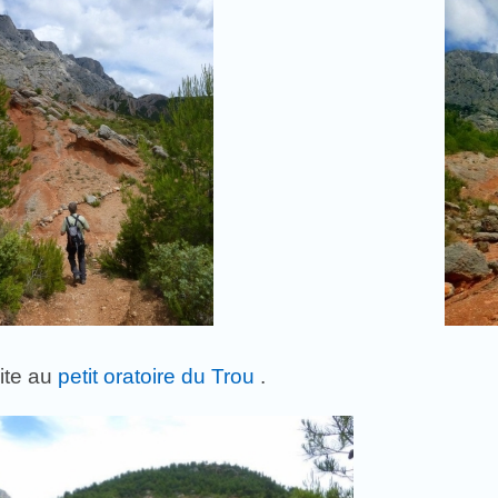
vite au
petit oratoire du Trou
.