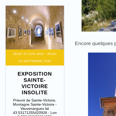
Encore quelques pa
JEUDI 25 JUIN 2026
- JEUDI
03 SEPTEMBRE 2026
EXPOSITION
SAINTE-
VICTOIRE
INSOLITE
Prieuré de Sainte-Victoire,
Montagne Sainte-Victoire -
Vauvenargues lat
43.53171255420926 - Lon