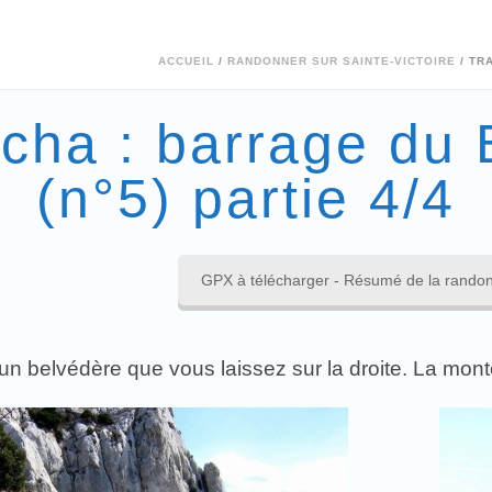
ACCUEIL
/
RANDONNER SUR SAINTE-VICTOIRE
/ TR
cha : barrage du 
(n°5) partie 4/4
GPX à télécharger - Résumé de la randon
un belvédère que vous laissez sur la droite. La mont