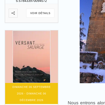
5.578433970094572
VOIR DÉTAILS
DIMANCHE 06 SEPTEMBRE
2026
- DIMANCHE 06
DÉCEMBRE 2026
Nous entrons alor