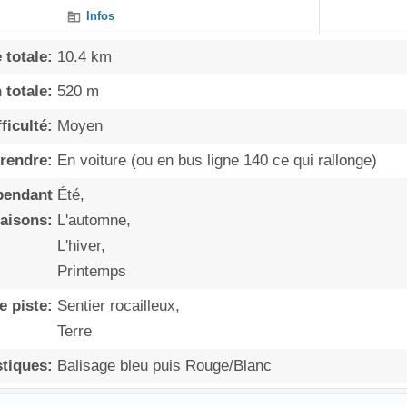
Infos
 totale:
10.4 km
 totale:
520 m
ficulté:
Moyen
rendre:
En voiture (ou en bus ligne 140 ce qui rallonge)
endant
Été,
saisons:
L'automne,
L'hiver,
Printemps
e piste:
Sentier rocailleux,
Terre
tiques:
Balisage bleu puis Rouge/Blanc