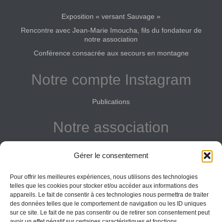
Exposition « versant Sauvage »
Rencontre avec Jean-Marie Imoucha, fils du fondateur de
notre association
Conférence consacrée aux secours en montagne
Notre compte Instagram
Publications
Notre association
Reconnue d'intérêt général
Gérer le consentement
Adhérer
Pour offrir les meilleures expériences, nous utilisons des technologies
Donner
telles que les cookies pour stocker et/ou accéder aux informations des
appareils. Le fait de consentir à ces technologies nous permettra de traiter
Vos obligations
des données telles que le comportement de navigation ou les ID uniques
sur ce site. Le fait de ne pas consentir ou de retirer son consentement peut
avoir un effet négatif sur certaines caractéristiques et fonctions.