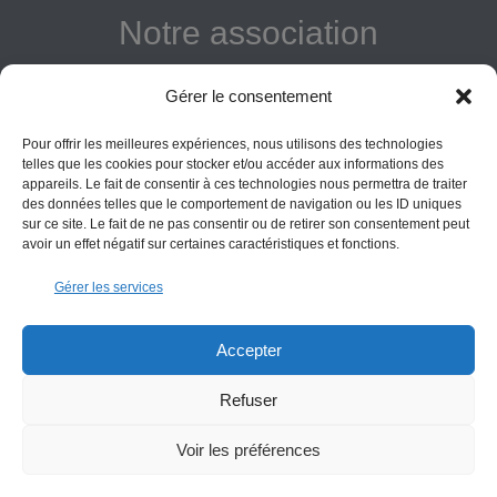
Notre association
Reconnue d'intérêt général
Gérer le consentement
Adhérer
Pour offrir les meilleures expériences, nous utilisons des technologies
Donner
telles que les cookies pour stocker et/ou accéder aux informations des
appareils. Le fait de consentir à ces technologies nous permettra de traiter
des données telles que le comportement de navigation ou les ID uniques
Vos obligations
sur ce site. Le fait de ne pas consentir ou de retirer son consentement peut
avoir un effet négatif sur certaines caractéristiques et fonctions.
La montagne Sainte-Victoire est un espace naturel. Les
Gérer les services
informations données sur ce site le sont à titre indicatif et la
responsabilité de l’Association des Amis de Sainte-Victoire
ne saurait être engagée. Il appartient au visiteur de suivre
Accepter
les règles de sécurité en vigueur.
Refuser
Copyright All Rights Reserved Les Amis de Sainte-Victoire © 2000-2025
Voir les préférences
Contact
Conditions générales