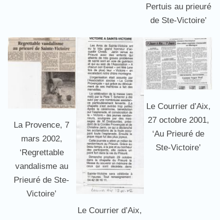
Pertuis au prieuré
de Ste-Victoire’
Le Courrier d’Aix,
27 octobre 2001,
La Provence, 7
‘Au Prieuré de
mars 2002,
Ste-Victoire’
‘Regrettable
vandalisme au
Prieuré de Ste-
Victoire’
Le Courrier d’Aix,