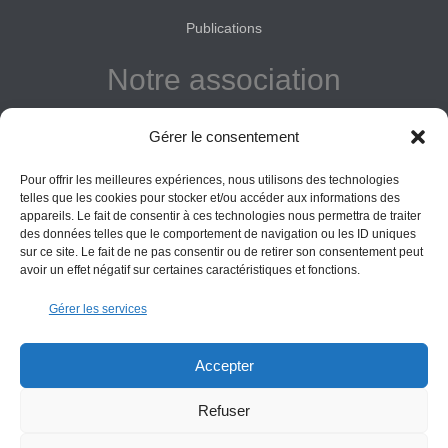
Publications
Notre association
Reconnue d'intérêt général
Gérer le consentement
Adhérer
Pour offrir les meilleures expériences, nous utilisons des technologies
Donner
telles que les cookies pour stocker et/ou accéder aux informations des
appareils. Le fait de consentir à ces technologies nous permettra de traiter
Vos obligations
des données telles que le comportement de navigation ou les ID uniques
sur ce site. Le fait de ne pas consentir ou de retirer son consentement peut
avoir un effet négatif sur certaines caractéristiques et fonctions.
La montagne Sainte-Victoire est un espace naturel. Les
Gérer les services
informations données sur ce site le sont à titre indicatif et la
responsabilité de l’Association des Amis de Sainte-Victoire
ne saurait être engagée. Il appartient au visiteur de suivre
Accepter
les règles de sécurité en vigueur.
Refuser
Copyright All Rights Reserved Les Amis de Sainte-Victoire © 2000-2025