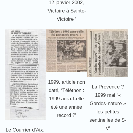
12 janvier 2002,
‘Victoire à Sainte-
Victoire ‘
1999, article non
La Provence ?
daté, ‘Téléthon :
1999 mai ‘«
1999 aura-t-elle
Gardes-nature »
été une année
les petites
record ?’
sentinelles de S-
V’
Le Courrier d’Aix,