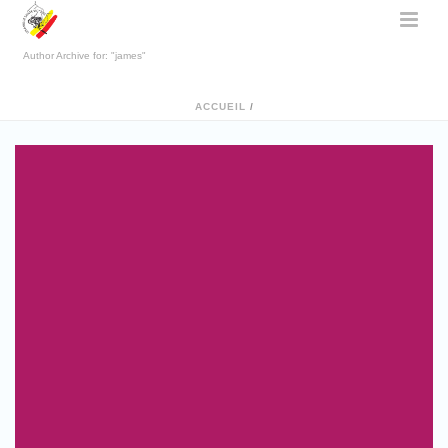
Author Archive for: "james"
ACCUEIL
/