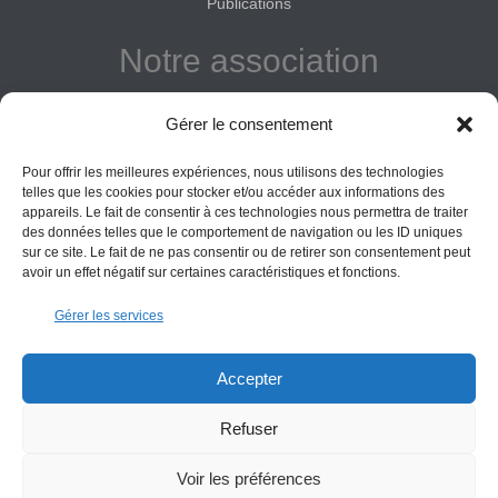
Publications
Notre association
Reconnue d'intérêt général
Gérer le consentement
Adhérer
Pour offrir les meilleures expériences, nous utilisons des technologies
Donner
telles que les cookies pour stocker et/ou accéder aux informations des
appareils. Le fait de consentir à ces technologies nous permettra de traiter
Vos obligations
des données telles que le comportement de navigation ou les ID uniques
sur ce site. Le fait de ne pas consentir ou de retirer son consentement peut
avoir un effet négatif sur certaines caractéristiques et fonctions.
La montagne Sainte-Victoire est un espace naturel. Les
Gérer les services
informations données sur ce site le sont à titre indicatif et la
responsabilité de l’Association des Amis de Sainte-Victoire
ne saurait être engagée. Il appartient au visiteur de suivre
Accepter
les règles de sécurité en vigueur.
Refuser
Copyright All Rights Reserved Les Amis de Sainte-Victoire © 2000-2025
Voir les préférences
Contact