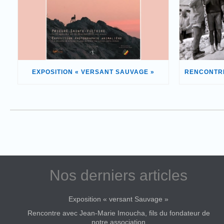
EXPOSITION « VERSANT SAUVAGE »
Nos derniers articles
Exposition « versant Sauvage »
Rencontre avec Jean-Marie Imoucha, fils du fondateur de
notre association