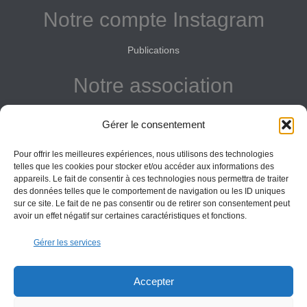
Notre compte Instagram
Publications
Notre association
Reconnue d'intérêt général
Gérer le consentement
Adhérer
Pour offrir les meilleures expériences, nous utilisons des technologies
Donner
telles que les cookies pour stocker et/ou accéder aux informations des
appareils. Le fait de consentir à ces technologies nous permettra de traiter
des données telles que le comportement de navigation ou les ID uniques
Vos obligations
sur ce site. Le fait de ne pas consentir ou de retirer son consentement peut
avoir un effet négatif sur certaines caractéristiques et fonctions.
La montagne Sainte-Victoire est un espace naturel. Les
Gérer les services
informations données sur ce site le sont à titre indicatif et la
responsabilité de l’Association des Amis de Sainte-Victoire
ne saurait être engagée. Il appartient au visiteur de suivre
Accepter
les règles de sécurité en vigueur.