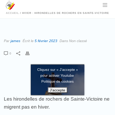
ACCUEIL
/
HIVER : HIRONDELLES DE ROCHERS EN SAINTE-VICTOIRE
Par
james
Écrit le
5 février 2023
Dans Non classé
0
Cliquez sur « J’accepte »
pour activer Youtube
Politique de cookies
J’accepte
Les hirondelles de rochers de Sainte-Victoire ne
migrent pas en hiver.