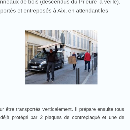
nneaux de bois (descendus du Prieuré la veille).
nsportés et entreposés à Aix, en attendant les
r être transportés verticalement. Il prépare ensuite tous
déjà protégé par 2 plaques de contreplaqué et une de