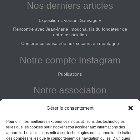
Nos derniers articles
Exposition « versant Sauvage »
Rencontre avec Jean-Marie Imoucha, fils du fondateur de
notre association
Conférence consacrée aux secours en montagne
Notre compte Instagram
Publications
Notre association
Reconnue d'intérêt général
Gérer le consentement
Adhérer
Pour offrir les meilleures expériences, nous utilisons des technologies
Donner
telles que les cookies pour stocker et/ou accéder aux informations des
appareils. Le fait de consentir à ces technologies nous permettra de traiter
des données telles que le comportement de navigation ou les ID uniques